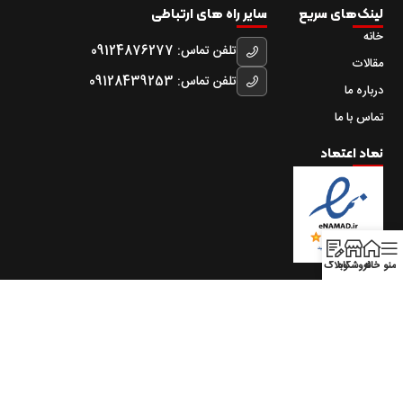
لینک‌های سریع
سایر راه های ارتباطی
خانه
تلفن تماس: 09124876277
مقالات
تلفن تماس: 09128439253
درباره ما
تماس با ما
نماد اعتماد
منو
خانه
فروشگاه
وبلاگ
تمامی حقوق متعلق به شرکت
آکو تبرید انار
طراحی و توسعه
آراز
سایت:
سیستم
می‌باشد