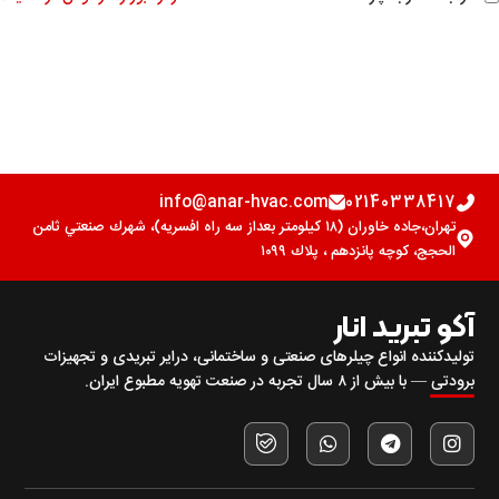
info@anar-hvac.com
02140338417
تهران،جاده خاوران (١٨ كيلومتر بعداز سه راه افسريه)، شهرك صنعتي ثامن
الحجج، كوچه پانزدهم ، پلاك ١٠٩٩
آکو تبرید انار
تولیدکننده انواع چیلرهای صنعتی و ساختمانی، درایر تبریدی و تجهیزات
برودتی — با بیش از ۸ سال تجربه در صنعت تهویه مطبوع ایران.