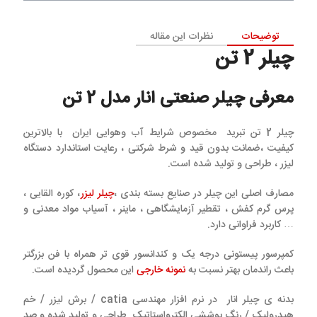
توضیحات
نظرات این مقاله
چیلر 2 تن
معرفی چیلر صنعتی انار مدل 2 تن
چیلر 2 تن تبرید مخصوص شرایط آب وهوایی ایران با بالاترین
کیفیت ،ضمانت بدون قید و شرط شرکتی ، رعایت استاندارد دستگاه
لیزر ، طراحی و تولید شده است.
مصارف اصلی این چیلر در صنایع بسته بندی ،
چیلر لیزر
، کوره القایی ،
پرس گرم کفش ، تقطیر آزمایشگاهی ، ماینر ، آسیاب مواد معدنی و
… کاربرد فراوانی دارد.
کم‍پرسور پیستونی درجه یک و کندانسور قوی تر همراه با فن بزرگتر
باعث راندمان بهتر نسبت به
نمونه خارجی
این محصول گردیده است.
بدنه ی چیلر انار در نرم افزار مهندسی catia / برش لیزر / خم
هیدرولیک / رنگ پوششی الکترواستاتیک طراحی و تولید شده و صد