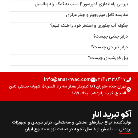
بررسی راه اندازی کمپرسور 2 اسب به کمک رله پتانسیل
مقایسه کامل مینی‌چیلر و چیلر مرکزی
چگونه آب جکوزی و استخر خود را خنک کنیم؟
درایر جذبی چیست؟
درایر تبریدی چیست؟
پنل خورشیدی چیست؟
info@anar-hvac.com
02140338417
تهران،جاده خاوران (١٨ كيلومتر بعداز سه راه افسريه)، شهرك صنعتي ثامن
الحجج، كوچه پانزدهم ، پلاك ١٠٩٩
آکو تبرید انار
تولیدکننده انواع چیلرهای صنعتی و ساختمانی، درایر تبریدی و تجهیزات
برودتی — با بیش از ۸ سال تجربه در صنعت تهویه مطبوع ایران.