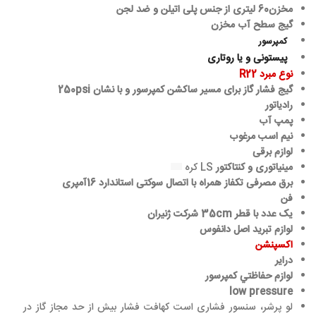
مخزن60 لیتری
از جنس پلی اتیلن و ضد لجن
گیج سطح آب مخزن
کمپرسور
پیستونی و یا روتاری
نوع مبرد R22
گیج فشار گاز برای مسیر ساکشن کمپرسور و با نشان 250psi
رادیاتور
پمپ آب
نيم اسب مرغوب
لوازم برقی
مینیاتوری و کنتاکتور
LS کره
برق مصرفی تكفاز همراه با اتصال سوکتی استاندارد 16آمپری
فن
یک عدد با قطر 35cm شرکت ژنیران
لوازم تبريد اصل دانفوس
اکسپنشن
درایر
لوازم حفاظتي كمپرسور
low pressure
لو پرشر، سنسور فشاری است کهافت فشار بیش از حد مجاز گاز در