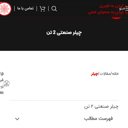
رد کردن به ناوبری
تماس با ما
منو
رد کردن به محتوای اصلی
چیلر صنعتی 2 تن
خانه
/
مقالات
/
چیلر
25
نوش
شد
فرو
,
تو
om
00
چیلر صنعتی 2 تن
فهرست مطالب