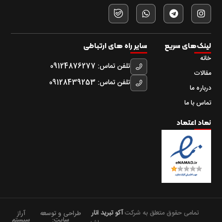
لینک‌های سریع
سایر راه های ارتباطی
خانه
تلفن تماس: 09124876277
مقالات
تلفن تماس: 09128439253
درباره ما
تماس با ما
نماد اعتماد
تمامی حقوق متعلق به شرکت
آکو تبرید انار
طراحی و توسعه
آراز
سایت:
سیستم